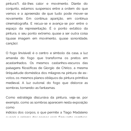
pintura?), dá-lhes calor e movimento. Diante do
conjunto, estamos suspensos entre a ordem do que
vemos e a apreensão de que tudo pode mover-se
novamente. Em contínua aparição, em contínua
cinematografia. E recua-se e avança-se por entre o
espaço da representação. É o ponto extático da
pintura, o seu ponto extremo, quase a ser outra coisa
(quase imagem em movimento, quase sonoridade,
canção).
O fogo (invisível) é o centro e símbolo da casa, a luz
amarela do fogo que transforma os pretos em
acastanhados. Os mesmos castanhos-escuros das
paisagens filosóficas de Giorgio de Chirico, a mesma
(in)quietude doméstica dos milagres na pintura de ex-
votos, os mesmos planos oblíquos da pintura primitiva
medieval. A luz outonal do fogo que distorce as
sombras, tornando-as fantasmas.
Como estratégia discursiva da pintura, veja-se, por
exemplo, como as sombras aparecem nesta exposição
como
indícios dos corpos, o que permite a Tiago Madaleno
sugerir o enigma dos corpos reais. Enquanto sombras,
as personagens são “subtraídas” e evadem-se na
arquitectura (fundem-se nos ângulos da casa) com a