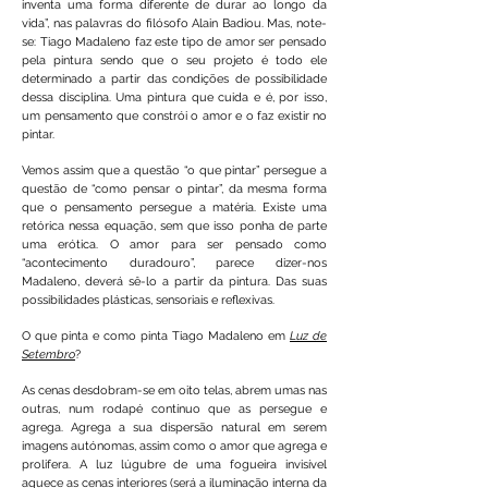
inventa uma forma diferent
e de durar ao longo da
vida”, nas palavras do filósofo Alain Badiou. Mas, note-
se: Tiago Madaleno faz este tipo de amor ser pensado
pela pintura sendo que o seu projeto é todo ele
determinado a partir das condições de possibilidade
dessa disciplina. Uma pintura que cuida e é, por isso,
um pensamento que constrói o amor e o faz existir no
pintar.
Vemos assim que a questão “o que pintar” persegue a
questão de “como pensar o pintar”, da mesma forma
que o pensamento persegue a matéria. Existe uma
retórica nessa equação, sem que isso ponha de parte
uma erótica. O amor para ser pensado como
“acontecimento duradouro”, parece dizer-nos
Madaleno, deverá sê-lo a partir da pintura. Das suas
possibilidades plásticas, sensoriais e reflexivas.
O que pinta e como pinta Tiago Madaleno em
Luz de
Setembro
?
As cenas desdobram-se em oito telas, abrem umas nas
outras, num rodapé contínuo que as persegue e
agrega. Agrega a sua dispersão natural em serem
imagens autónomas, assim como o amor que agrega e
prolifera. A luz lúgubre de uma fogueira invisível
aquece as cenas interiores (será a iluminação interna da