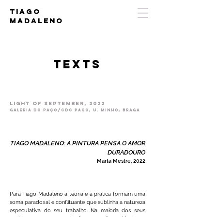
Tiago
Madaleno
tEXTS
Light of September
, 2022
Galeria do Paço/CdC Paço, u. Minho, Braga
TIAGO MADALENO: A PINTURA PENSA O AMOR
DURADOURO
Marta Mestre, 2022
Para Tiago Madaleno a teoria e a prática formam uma
soma paradoxal e conflituante que sublinha a natureza
especulativa do seu trabalho. Na maioria dos seus