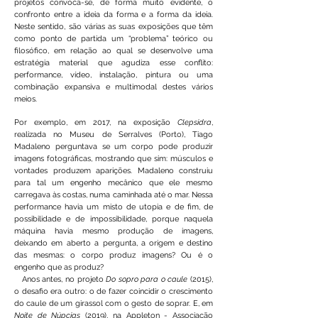
projetos convoca-se, de forma muito evidente, o
confronto entre a ideia da forma e a forma da ideia.
Neste sentido, são várias as suas exposições que têm
como ponto de partida um “problema” teórico ou
filosófico, em relação ao qual se desenvolve uma
estratégia material que agudiza esse conflito:
performance,
vídeo, instalação, pintura ou uma
combinação expansiva e multimodal destes vários
meios.
Por exemplo, em 2017, na exposição
Clepsidra
,
realizada no Museu de Serralves (Porto), Tiago
Madaleno perguntava se um corpo pode produzir
imagens fotográficas, mostrando que sim: músculos e
vontades produzem aparições. Madaleno construiu
para tal um engenho mecânico que ele mesmo
carregava às costas, numa caminhada até o mar. Nessa
performance havia um misto de utopia e de fim, de
possibilidade e de impossibilidade, porque naquela
máquina havia mesmo produção de imagens,
deixando em aberto a pergunta, a origem e destino
das mesmas: o corpo produz imagens? Ou é o
engenho que as produz?
Anos antes, no projeto
Do sopro para o caule
(2015),
o desafio era outro: o de fazer coincidir o crescimento
do caule de um girassol com o gesto de soprar. E, em
Noite de Núpcias
(2019), na Appleton - Associação