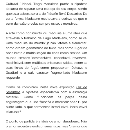
Cultural (Lisboa), Tiago Madaleno punha a hipótese
absurda de separar uma cabeça do seu corpo, sendo
que essa cabeça seria a do filósofo René Descartes. De
certa forma, Madaleno recolocava a certeza de que o
sono da razão produz sempre os seus monstros.
A arte como constructo ou máquina é uma ideia que
atravessa o trabalho de Tiago Madaleno, como se vê.
Uma “máquina do mundo” já não “etérea e elemental”
como ordem geométrica de tudo, mas como lugar de
onde brota a multiplicação do caos como sentido. Um
mundo sempre “desmontável, conectável, reversível,
modificável, com múltiplas entradas e saídas, e com as
suas linhas de fuga”, como propuseram Deleuze e
Guattari, e a cujo carácter fragmentado Madaleno
responde.
Como se combinam, nesta nova exposição
Luz de
Setembro
, a hipótese especulativa com a estratégia
material? Como funcionam as peças dessa
engrenagem que une filosofia e materialidade? E, por
outro lado, o que permanece intraduzível, inexplicável
e lacunar?
O ponto de partida é a ideia de amor duradouro. Não
o amor ardente e erótico românticos, mas “o amor que